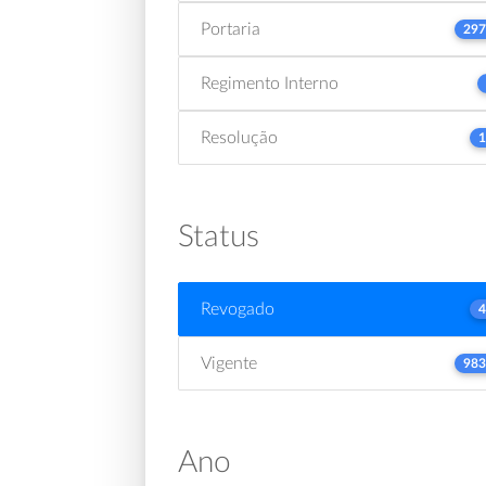
Portaria
297
Regimento Interno
Resolução
1
Status
Revogado
4
Vigente
983
Ano