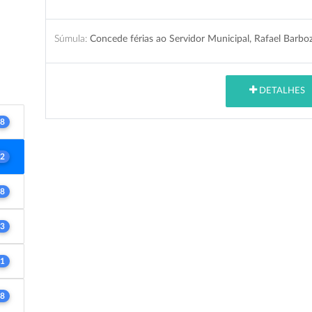
Súmula:
Concede férias ao Servidor Municipal, Rafael Barbo
DETALHES
8
2
8
3
1
8