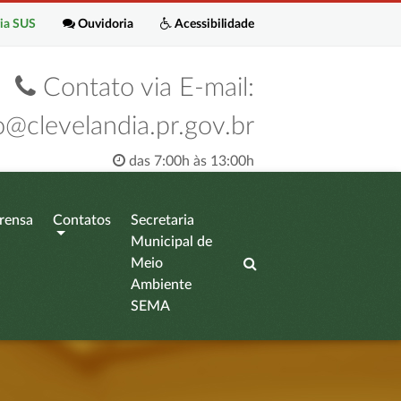
ia SUS
Ouvidoria
Acessibilidade
Contato via E-mail:
o@clevelandia.pr.gov.br
das 7:00h às 13:00h
rensa
Contatos
Secretaria
Municipal de
Meio
Ambiente
SEMA