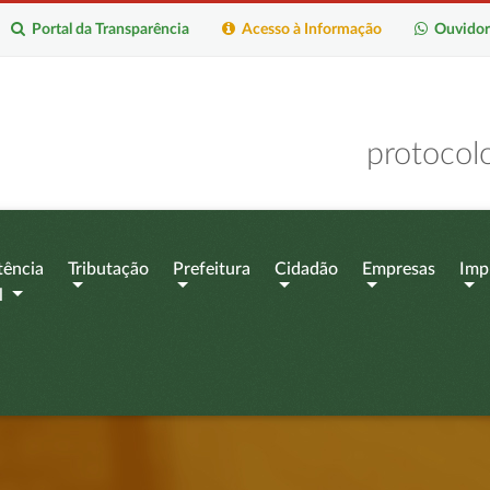
Portal da Transparência
Acesso à Informação
Ouvidor
protocol
tência
Tributação
Prefeitura
Cidadão
Empresas
Imp
l