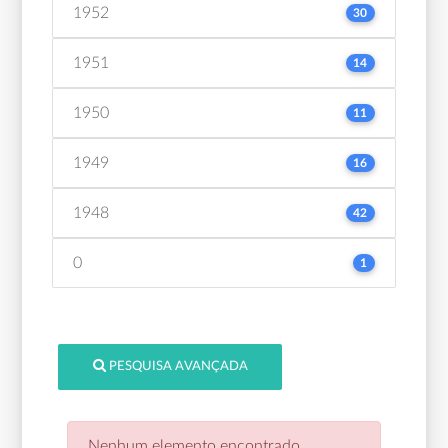
1952
30
1951
14
1950
11
1949
16
1948
42
0
1
PESQUISA AVANÇADA
Nenhum elemento encontrado.