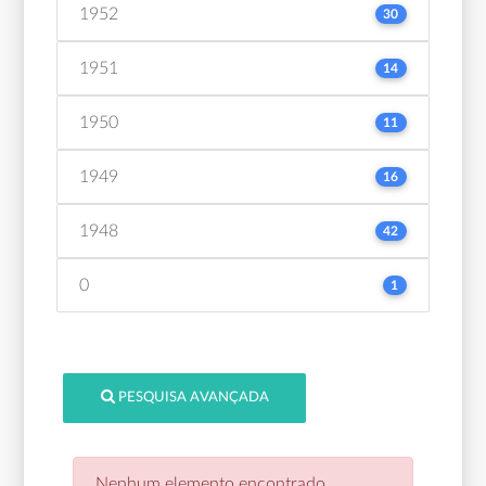
1952
30
1951
14
1950
11
1949
16
1948
42
0
1
PESQUISA AVANÇADA
Nenhum elemento encontrado.