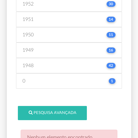
1952
30
1951
14
1950
11
1949
16
1948
42
0
1
PESQUISA AVANÇADA
Nenhum elemento encontrado.