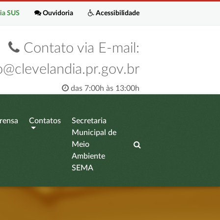
ia SUS
Ouvidoria
Acessibilidade
Contato via E-mail:
o@clevelandia.pr.gov.br
das 7:00h às 13:00h
rensa
Contatos
Secretaria
Municipal de
Meio
Ambiente
SEMA