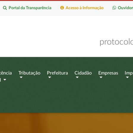
Portal da Transparência
Acesso à Informação
Ouvidor
protocol
tência
Tributação
Prefeitura
Cidadão
Empresas
Imp
l