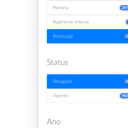
Portaria
297
Regimento Interno
Resolução
1
Status
Revogado
4
Vigente
983
Ano