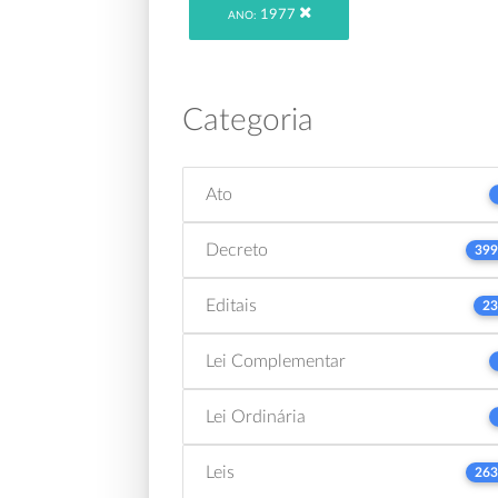
1977
ANO:
Categoria
Ato
Decreto
399
Editais
23
Lei Complementar
Lei Ordinária
Leis
263