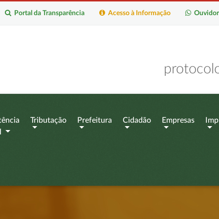
Portal da Transparência
Acesso à Informação
Ouvidor
protocol
tência
Tributação
Prefeitura
Cidadão
Empresas
Imp
l