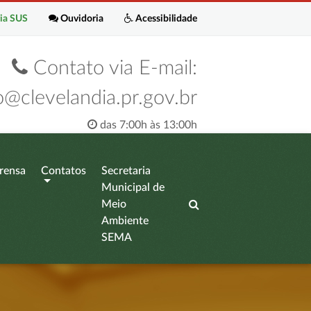
ia SUS
Ouvidoria
Acessibilidade
Contato via E-mail:
o@clevelandia.pr.gov.br
das 7:00h às 13:00h
rensa
Contatos
Secretaria
Municipal de
Meio
Ambiente
SEMA