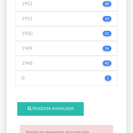
1952
30
1951
14
1950
11
1949
16
1948
42
0
1
PESQUISA AVANÇADA
Nenhum elemento encontrado.