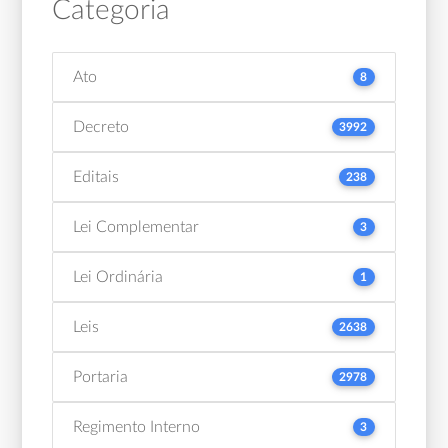
Categoria
Ato
8
Decreto
3992
Editais
238
Lei Complementar
3
Lei Ordinária
1
Leis
2638
Portaria
2978
Regimento Interno
3