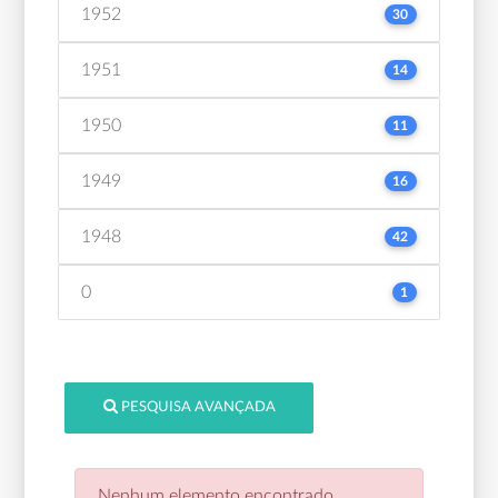
1952
30
1951
14
1950
11
1949
16
1948
42
0
1
PESQUISA AVANÇADA
Nenhum elemento encontrado.