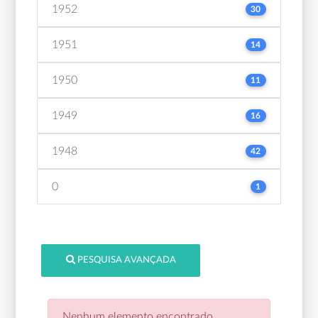
1952
30
1951
14
1950
11
1949
16
1948
42
0
1
PESQUISA AVANÇADA
Nenhum elemento encontrado.