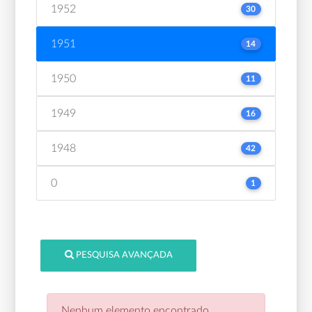
1952
30
1951
14
1950
11
1949
16
1948
42
0
1
PESQUISA AVANÇADA
Nenhum elemento encontrado.