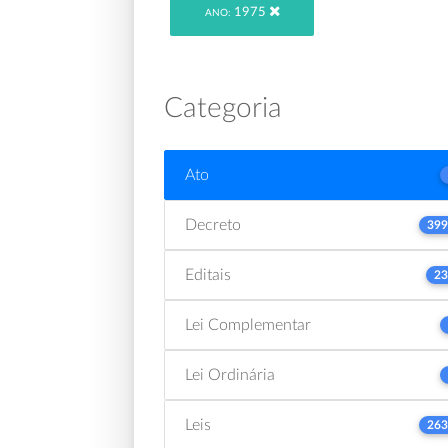
1975
ANO:
Categoria
Ato
Decreto
399
Editais
23
Lei Complementar
Lei Ordinária
Leis
263