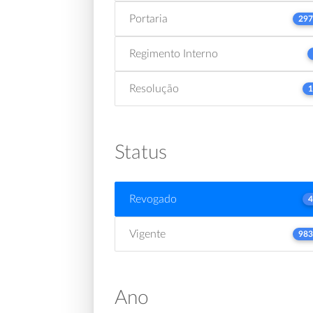
Portaria
297
Regimento Interno
Resolução
1
Status
Revogado
4
Vigente
983
Ano