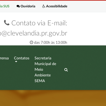
ia SUS
Ouvidoria
Acessibilidade
Contato via E-mail:
o@clevelandia.pr.gov.br
das 7:00h às 13:00h
rensa
Contatos
Secretaria
Municipal de
Meio
Ambiente
SEMA