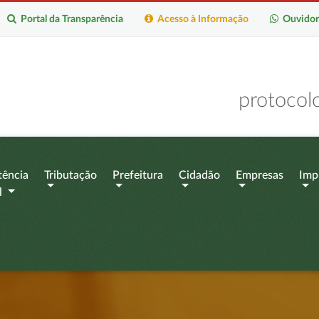
Portal da Transparência
Acesso à Informação
Ouvidor
protocol
tência
Tributação
Prefeitura
Cidadão
Empresas
Imp
l