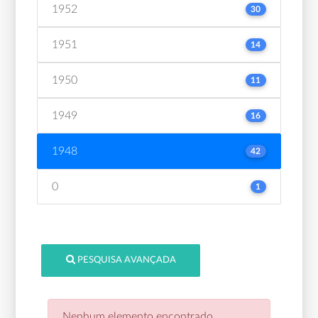
1952
30
1951
14
1950
11
1949
16
1948
42
0
1
PESQUISA AVANÇADA
Nenhum elemento encontrado.