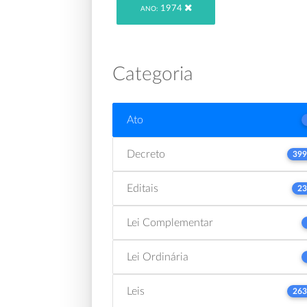
1974
ANO:
Categoria
Ato
Decreto
399
Editais
23
Lei Complementar
Lei Ordinária
Leis
263