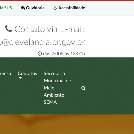
ia SUS
Ouvidoria
Acessibilidade
Contato via E-mail:
o@clevelandia.pr.gov.br
das 7:00h às 13:00h
rensa
Contatos
Secretaria
Municipal de
Meio
Ambiente
SEMA