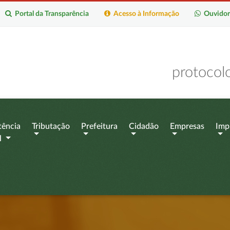
Portal da Transparência
Acesso à Informação
Ouvidor
protocol
tência
Tributação
Prefeitura
Cidadão
Empresas
Imp
l