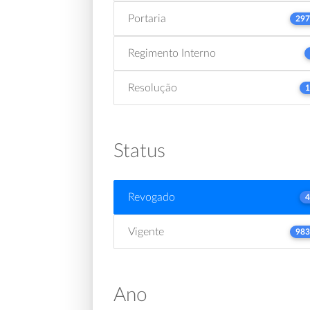
Portaria
297
Regimento Interno
Resolução
1
Status
Revogado
4
Vigente
983
Ano