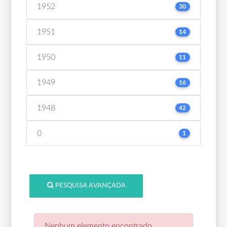
1952
30
1951
14
1950
11
1949
16
1948
42
0
1
PESQUISA AVANÇADA
Nenhum elemento encontrado.