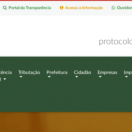
Portal da Transparência
Acesso à Informação
Ouvidor
protocol
tência
Tributação
Prefeitura
Cidadão
Empresas
Imp
l