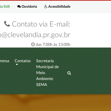
ia SUS
Ouvidoria
Acessibilidade
Contato via E-mail:
o@clevelandia.pr.gov.br
das 7:00h às 13:00h
rensa
Contatos
Secretaria
Municipal de
Meio
Ambiente
SEMA