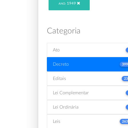
1949
ANO:
Categoria
Ato
Decreto
399
Editais
23
Lei Complementar
Lei Ordinária
Leis
263