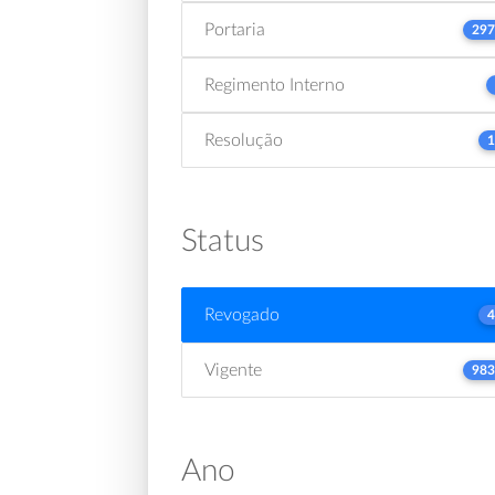
Portaria
297
Regimento Interno
Resolução
1
Status
Revogado
4
Vigente
983
Ano