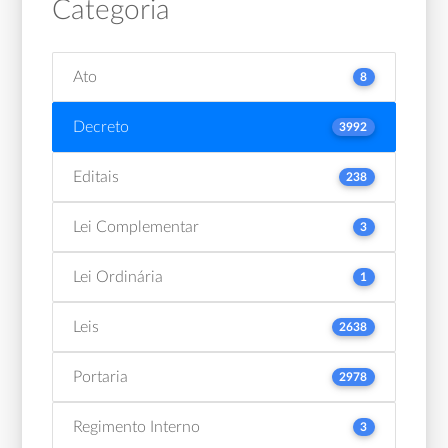
Categoria
Ato
8
Decreto
3992
Editais
238
Lei Complementar
3
Lei Ordinária
1
Leis
2638
Portaria
2978
Regimento Interno
3