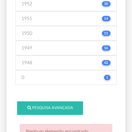
1952
30
1951
14
1950
11
1949
16
1948
42
0
1
PESQUISA AVANÇADA
Nenhum elemento encontrado.