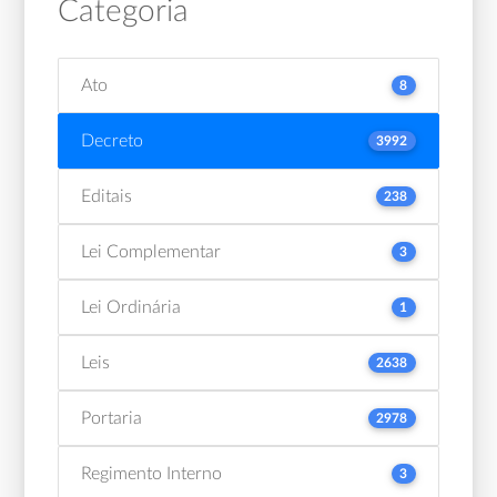
Categoria
Ato
8
Decreto
3992
Editais
238
Lei Complementar
3
Lei Ordinária
1
Leis
2638
Portaria
2978
Regimento Interno
3