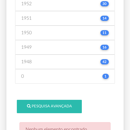
1952
30
1951
14
1950
11
1949
16
1948
42
0
1
PESQUISA AVANÇADA
Nenhum elemento encontrado.