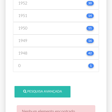
1952
30
1951
14
1950
11
1949
16
1948
42
0
1
PESQUISA AVANÇADA
Nenhum elemento encontrado.