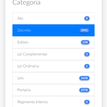
Categoria
Ato
8
Decreto
3992
Editais
238
Lei Complementar
3
Lei Ordinária
1
Leis
2638
Portaria
2978
Regimento Interno
3