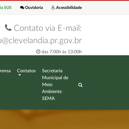
ia SUS
Ouvidoria
Acessibilidade
Contato via E-mail:
o@clevelandia.pr.gov.br
das 7:00h às 13:00h
rensa
Contatos
Secretaria
Municipal de
Meio
Ambiente
SEMA