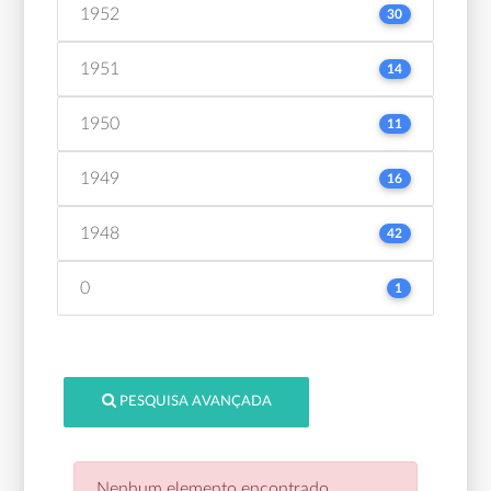
1952
30
1951
14
1950
11
1949
16
1948
42
0
1
PESQUISA AVANÇADA
Nenhum elemento encontrado.