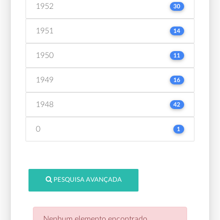
1952
30
1951
14
1950
11
1949
16
1948
42
0
1
PESQUISA AVANÇADA
Nenhum elemento encontrado.