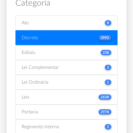
Categoria
Ato
8
Decreto
3992
Editais
238
Lei Complementar
3
Lei Ordinária
1
Leis
2638
Portaria
2978
Regimento Interno
3