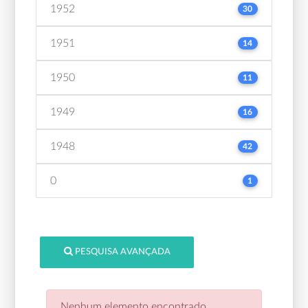
1952
30
1951
14
1950
11
1949
16
1948
42
0
1
PESQUISA AVANÇADA
Nenhum elemento encontrado.