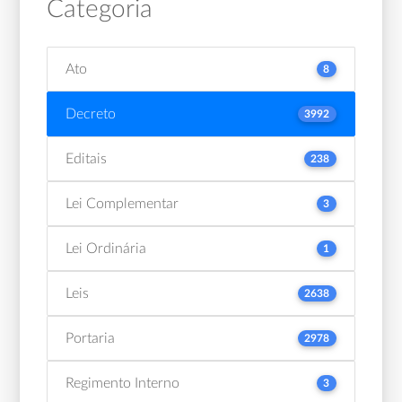
Categoria
Ato
8
Decreto
3992
Editais
238
Lei Complementar
3
Lei Ordinária
1
Leis
2638
Portaria
2978
Regimento Interno
3