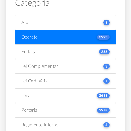
Categoria
Ato
8
Decreto
3992
Editais
238
Lei Complementar
3
Lei Ordinária
1
Leis
2638
Portaria
2978
Regimento Interno
3