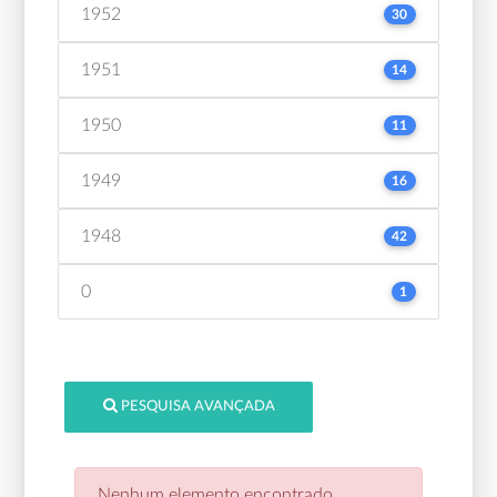
1952
30
1951
14
1950
11
1949
16
1948
42
0
1
PESQUISA AVANÇADA
Nenhum elemento encontrado.