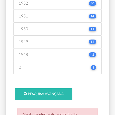
1952
30
1951
14
1950
11
1949
16
1948
42
0
1
PESQUISA AVANÇADA
Nenhum elemento encontrado.