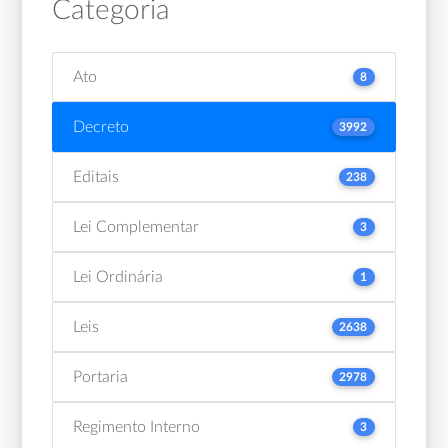
Categoria
Ato
8
Decreto
3992
Editais
238
Lei Complementar
3
Lei Ordinária
1
Leis
2638
Portaria
2978
Regimento Interno
3