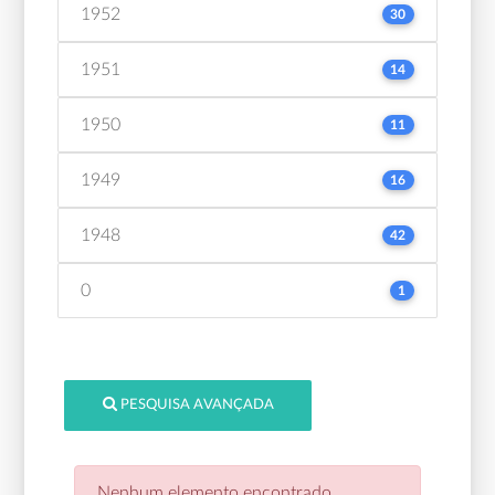
1952
30
1951
14
1950
11
1949
16
1948
42
0
1
PESQUISA AVANÇADA
Nenhum elemento encontrado.