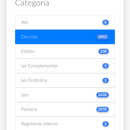
Categoria
Ato
8
Decreto
3992
Editais
238
Lei Complementar
3
Lei Ordinária
1
Leis
2638
Portaria
2978
Regimento Interno
3