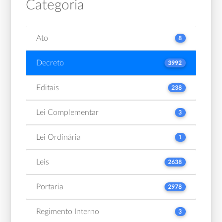
Categoria
Ato
8
Decreto
3992
Editais
238
Lei Complementar
3
Lei Ordinária
1
Leis
2638
Portaria
2978
Regimento Interno
3