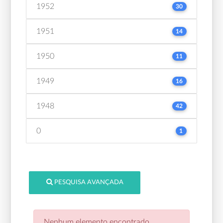
1952
30
1951
14
1950
11
1949
16
1948
42
0
1
PESQUISA AVANÇADA
Nenhum elemento encontrado.