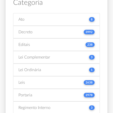
Categoria
Ato
8
Decreto
3992
Editais
238
Lei Complementar
3
Lei Ordinária
1
Leis
2638
Portaria
2978
Regimento Interno
3