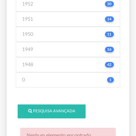
1952
30
1951
14
1950
11
1949
16
1948
42
0
1
PESQUISA AVANÇADA
Nenhum elemento encontrado.