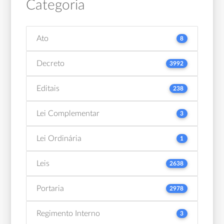
Categoria
Ato
8
Decreto
3992
Editais
238
Lei Complementar
3
Lei Ordinária
1
Leis
2638
Portaria
2978
Regimento Interno
3