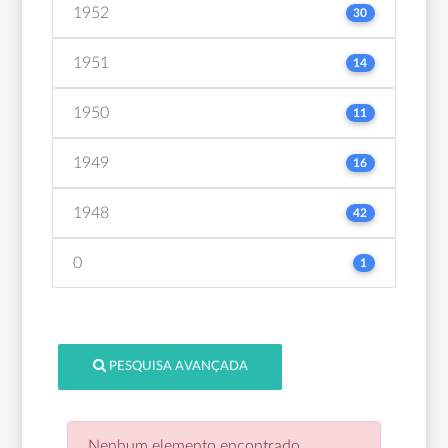
1952
30
1951
14
1950
11
1949
16
1948
42
0
1
PESQUISA AVANÇADA
Nenhum elemento encontrado.