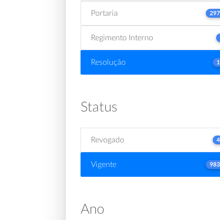
Portaria
297
Regimento Interno
Resolução
1
Status
Revogado
4
Vigente
983
Ano