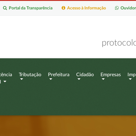
Portal da Transparência
Acesso à Informação
Ouvidor
protocol
tência
Tributação
Prefeitura
Cidadão
Empresas
Imp
l