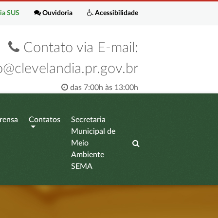
ia SUS
Ouvidoria
Acessibilidade
Contato via E-mail:
o@clevelandia.pr.gov.br
das 7:00h às 13:00h
rensa
Contatos
Secretaria
Municipal de
Meio
Ambiente
SEMA