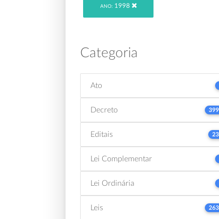
1998
ANO:
Categoria
Ato
Decreto
399
Editais
23
Lei Complementar
Lei Ordinária
Leis
263