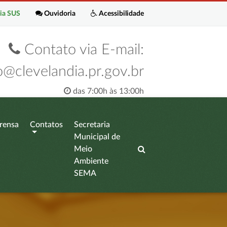
ia SUS
Ouvidoria
Acessibilidade
Contato via E-mail:
o@clevelandia.pr.gov.br
das 7:00h às 13:00h
rensa
Contatos
Secretaria
Municipal de
Meio
Ambiente
SEMA