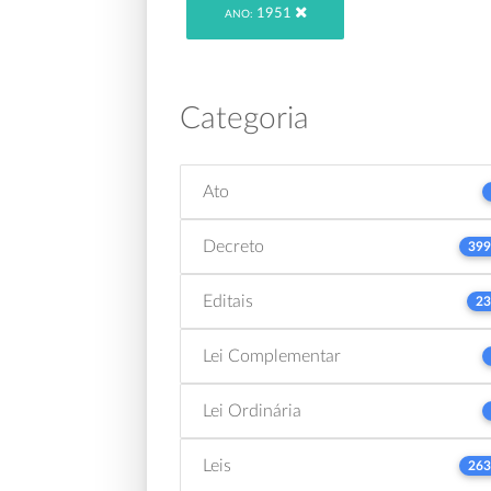
1951
ANO:
Categoria
Ato
Decreto
399
Editais
23
Lei Complementar
Lei Ordinária
Leis
263