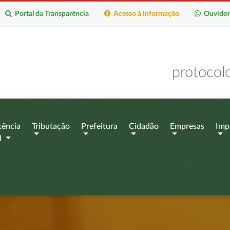
Portal da Transparência
Acesso à Informação
Ouvidor
protocol
tência
Tributação
Prefeitura
Cidadão
Empresas
Imp
l