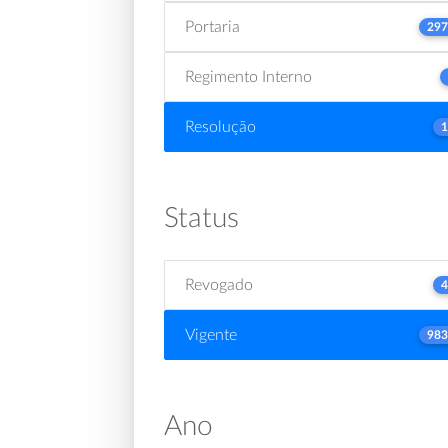
Portaria
297
Regimento Interno
Resolução
1
Status
Revogado
4
Vigente
983
Ano