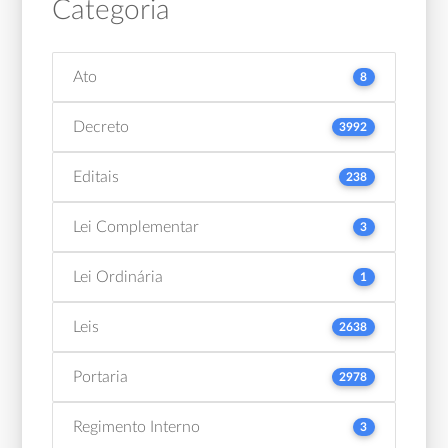
Categoria
Ato
8
Decreto
3992
Editais
238
Lei Complementar
3
Lei Ordinária
1
Leis
2638
Portaria
2978
Regimento Interno
3