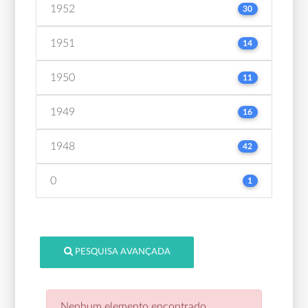
1952
30
1951
14
1950
11
1949
16
1948
42
0
1
PESQUISA AVANÇADA
Nenhum elemento encontrado.