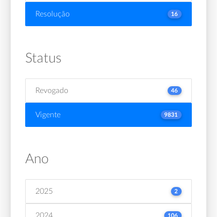
Resolução
16
Status
Revogado
46
Vigente
9831
Ano
2025
2
2024
106