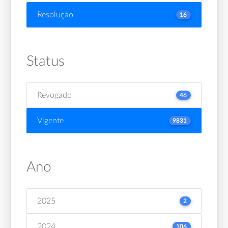
Resolução
16
Status
Revogado
46
Vigente
9831
Ano
2025
2
2024
106