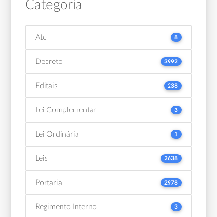
Categoria
Ato
8
Decreto
3992
Editais
238
Lei Complementar
3
Lei Ordinária
1
Leis
2638
Portaria
2978
Regimento Interno
3