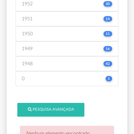
1952
30
1951
14
1950
11
1949
16
1948
42
0
1
PESQUISA AVANÇADA
Nenhum elemento encontrado.