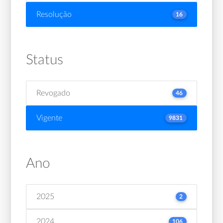
Resolução
16
Status
Revogado
46
Vigente
9831
Ano
2025
2
2024
106