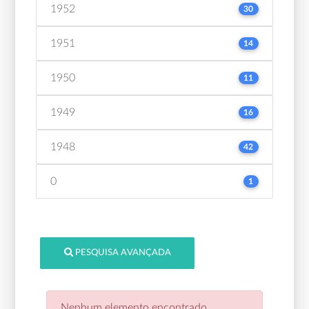
1952
30
1951
14
1950
11
1949
16
1948
42
0
1
PESQUISA AVANÇADA
Nenhum elemento encontrado.