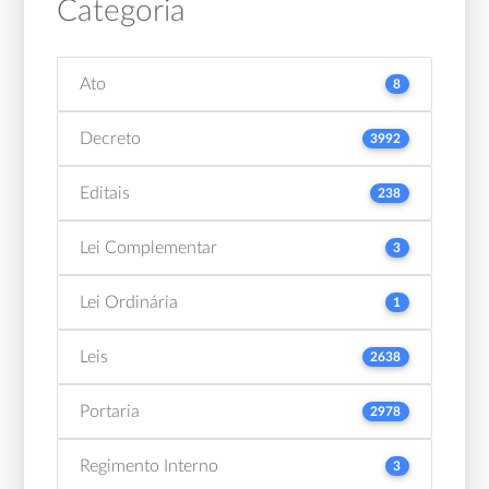
Categoria
Ato
8
Decreto
3992
Editais
238
Lei Complementar
3
Lei Ordinária
1
Leis
2638
Portaria
2978
Regimento Interno
3