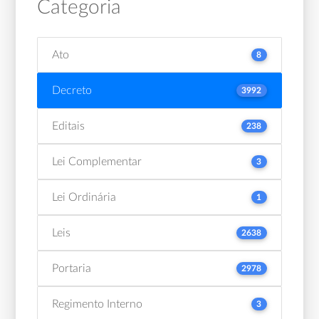
Categoria
Ato
8
Decreto
3992
Editais
238
Lei Complementar
3
Lei Ordinária
1
Leis
2638
Portaria
2978
Regimento Interno
3