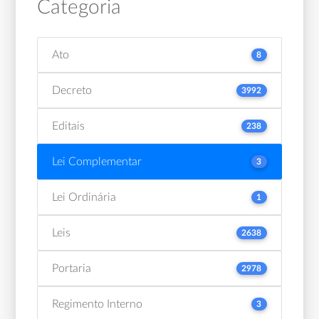
Categoria
Ato
8
Decreto
3992
Editais
238
Lei Complementar
3
Lei Ordinária
1
Leis
2638
Portaria
2978
Regimento Interno
3