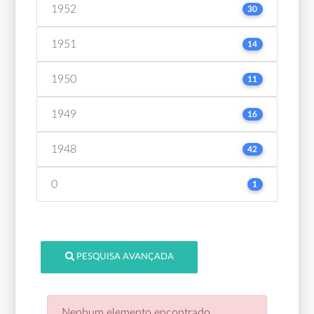
1952
30
1951
14
1950
11
1949
16
1948
42
0
1
PESQUISA AVANÇADA
Nenhum elemento encontrado.