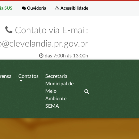
ia SUS
Ouvidoria
Acessibilidade
Contato via E-mail:
o@clevelandia.pr.gov.br
das 7:00h às 13:00h
rensa
Contatos
Secretaria
Municipal de
Meio
Ambiente
SEMA