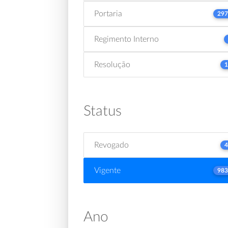
Portaria
297
Regimento Interno
Resolução
1
Status
Revogado
4
Vigente
983
Ano