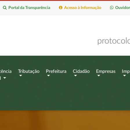
Portal da Transparência
Acesso à Informação
Ouvidor
protocol
tência
Tributação
Prefeitura
Cidadão
Empresas
Imp
l