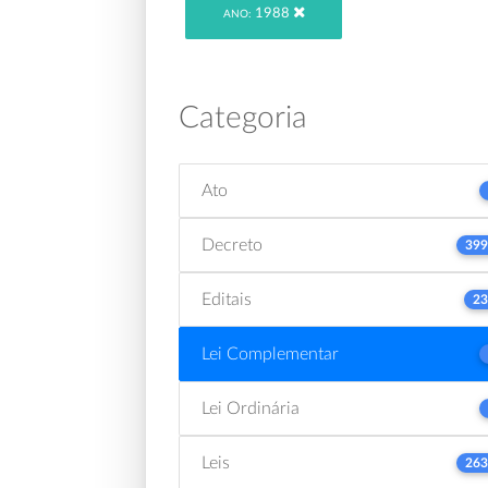
1988
ANO:
Categoria
Ato
Decreto
399
Editais
23
Lei Complementar
Lei Ordinária
Leis
263