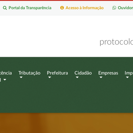
Portal da Transparência
Acesso à Informação
Ouvidor
protocol
tência
Tributação
Prefeitura
Cidadão
Empresas
Imp
l