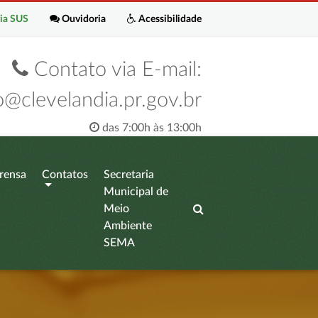
ia SUS
Ouvidoria
Acessibilidade
Contato via E-mail:
o@clevelandia.pr.gov.br
das 7:00h às 13:00h
rensa
Contatos
Secretaria
Municipal de
Meio
Ambiente
SEMA