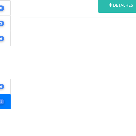
DETALHES
8
3
6
6
1