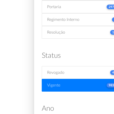
Portaria
297
Regimento Interno
Resolução
1
Status
Revogado
4
Vigente
983
Ano