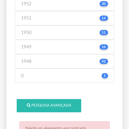
1952
30
1951
14
1950
11
1949
16
1948
42
0
1
PESQUISA AVANÇADA
Nenhum elemento encontrado.