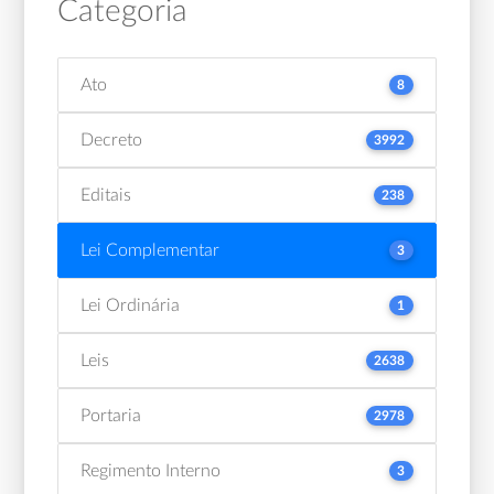
Categoria
Ato
8
Decreto
3992
Editais
238
Lei Complementar
3
Lei Ordinária
1
Leis
2638
Portaria
2978
Regimento Interno
3