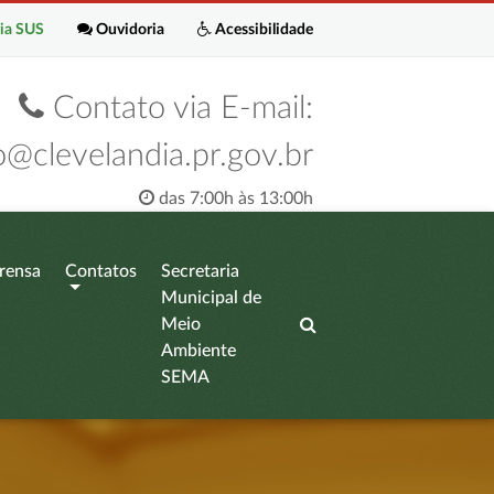
ia SUS
Ouvidoria
Acessibilidade
Contato via E-mail:
o@clevelandia.pr.gov.br
das 7:00h às 13:00h
rensa
Contatos
Secretaria
Municipal de
Meio
Ambiente
SEMA