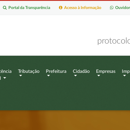
Portal da Transparência
Acesso à Informação
Ouvidor
protocol
tência
Tributação
Prefeitura
Cidadão
Empresas
Imp
l