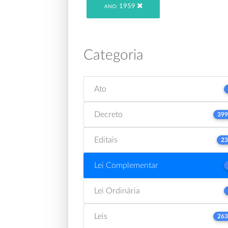
1959
ANO:
Categoria
Ato
Decreto
399
Editais
23
Lei Complementar
Lei Ordinária
Leis
263