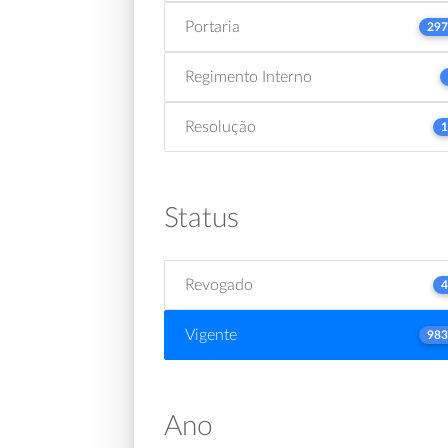
Portaria
297
Regimento Interno
Resolução
1
Status
Revogado
4
Vigente
983
Ano