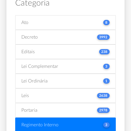
Categoria
Ato
8
Decreto
3992
Editais
238
Lei Complementar
3
Lei Ordinária
1
Leis
2638
Portaria
2978
Regimento Interno
3