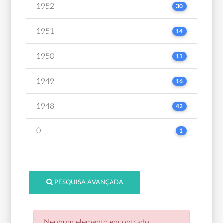
1952
30
1951
14
1950
11
1949
16
1948
42
0
1
PESQUISA AVANÇADA
Nenhum elemento encontrado.