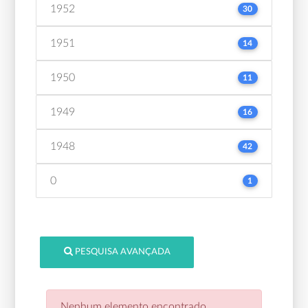
1952
30
1951
14
1950
11
1949
16
1948
42
0
1
PESQUISA AVANÇADA
Nenhum elemento encontrado.