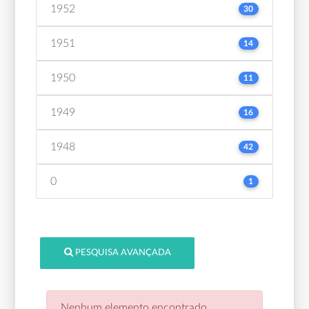
1952
30
1951
14
1950
11
1949
16
1948
42
0
1
PESQUISA AVANÇADA
Nenhum elemento encontrado.