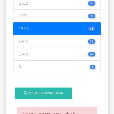
1952
30
1951
14
1950
11
1949
16
1948
42
0
1
PESQUISA AVANÇADA
Nenhum elemento encontrado.