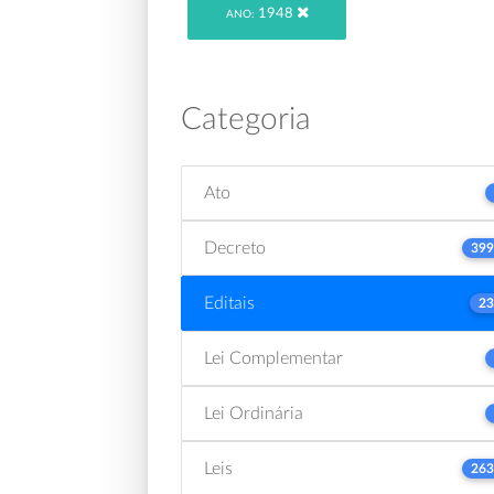
1948
ANO:
Categoria
Ato
Decreto
399
Editais
23
Lei Complementar
Lei Ordinária
Leis
263