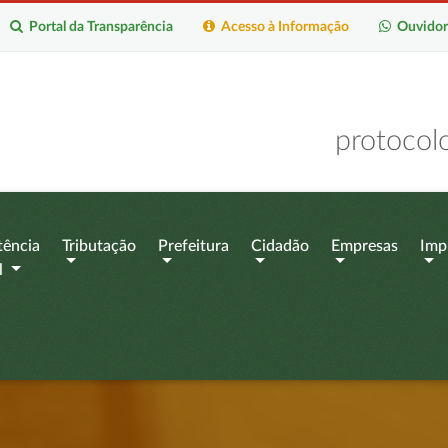
Portal da Transparência
Acesso à Informação
Ouvidor
protocol
tência
Tributação
Prefeitura
Cidadão
Empresas
Imp
l