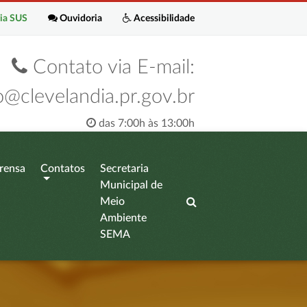
ia SUS
Ouvidoria
Acessibilidade
Contato via E-mail:
o@clevelandia.pr.gov.br
das 7:00h às 13:00h
rensa
Contatos
Secretaria
Municipal de
Meio
Ambiente
SEMA