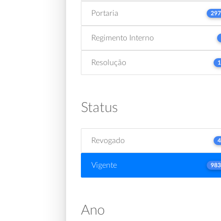
Portaria
297
Regimento Interno
Resolução
1
Status
Revogado
4
Vigente
983
Ano