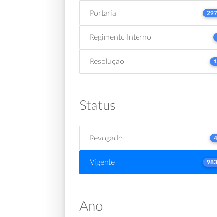
Portaria
297
Regimento Interno
Resolução
1
Status
Revogado
4
Vigente
983
Ano