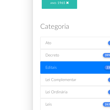
1965
ANO:
Categoria
Ato
Decreto
399
Editais
23
Lei Complementar
Lei Ordinária
Leis
263