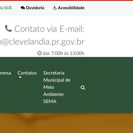
ia SUS
Ouvidoria
Acessibilidade
Contato via E-mail:
o@clevelandia.pr.gov.br
das 7:00h às 13:00h
rensa
Contatos
Secretaria
Municipal de
Meio
Ambiente
SEMA