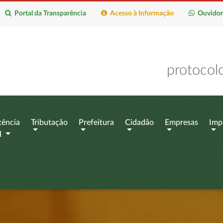
Portal da Transparência
Acesso à Informação
Ouvidor
protocol
tência
Tributação
Prefeitura
Cidadão
Empresas
Imp
l