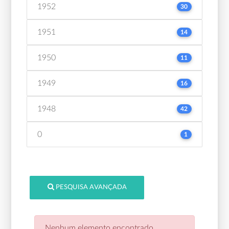
1952
30
1951
14
1950
11
1949
16
1948
42
0
1
PESQUISA AVANÇADA
Nenhum elemento encontrado.