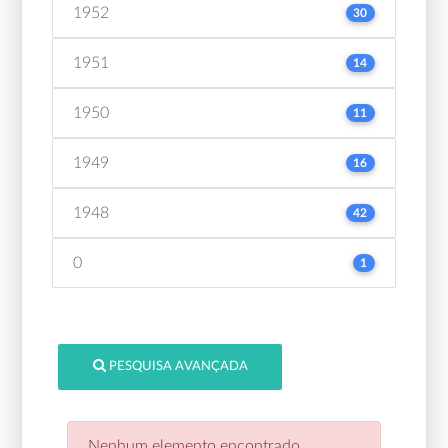
1952
30
1951
14
1950
11
1949
16
1948
42
0
1
PESQUISA AVANÇADA
Nenhum elemento encontrado.