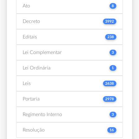
Ato
8
Decreto
3992
Editais
238
Lei Complementar
3
Lei Ordinária
1
Leis
2638
Portaria
2978
Regimento Interno
3
Resolução
16