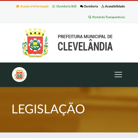
Acesso à Informação
Ouvidoria SUS
Ouvidoria
Acessibilidade
Portal da Transparência
LEGISLAÇÃO