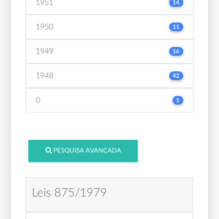
1951
14
1950
11
1949
16
1948
42
0
1
PESQUISA AVANÇADA
Leis 875/1979