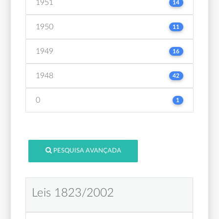
1951
14
1950
11
1949
16
1948
42
0
1
PESQUISA AVANÇADA
Leis 1823/2002