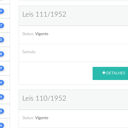
9
Leis 111/1952
7
Status:
Vigente
0
Súmula:
8
9
DETALHES
4
4
Leis 110/1952
8
Status:
Vigente
6