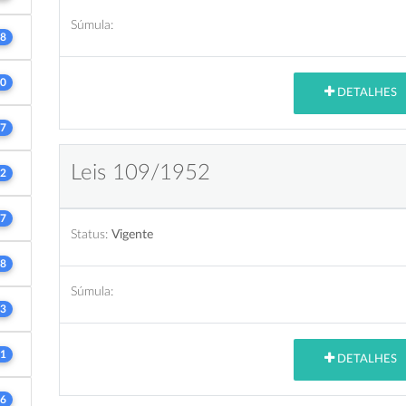
Súmula:
8
0
DETALHES
7
Leis 109/1952
2
7
Status:
Vigente
8
Súmula:
3
1
DETALHES
6