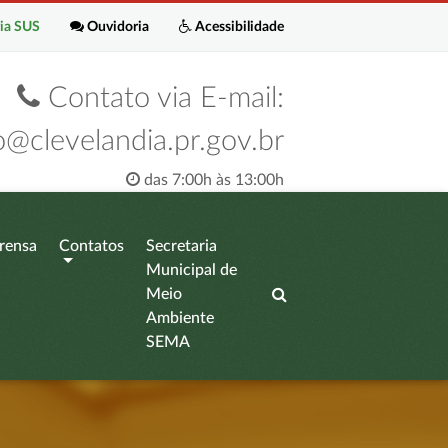
ia SUS
Ouvidoria
Acessibilidade
Contato via E-mail:
o@clevelandia.pr.gov.br
das 7:00h às 13:00h
rensa
Contatos
Secretaria
Municipal de
Meio
Ambiente
SEMA