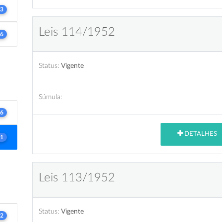
3
Leis 114/1952
6
Status:
Vigente
Súmula:
6
DETALHES
1
Leis 113/1952
Status:
Vigente
2