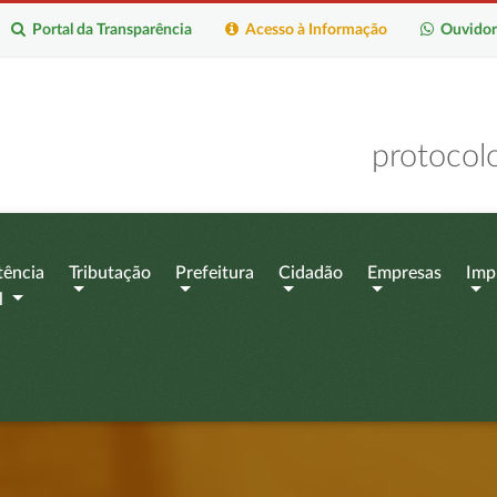
Portal da Transparência
Acesso à Informação
Ouvidor
protocol
tência
Tributação
Prefeitura
Cidadão
Empresas
Imp
l