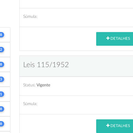
Súmula:
8
DETALHES
2
Leis 115/1952
8
3
Status:
Vigente
1
Súmula:
8
8
DETALHES