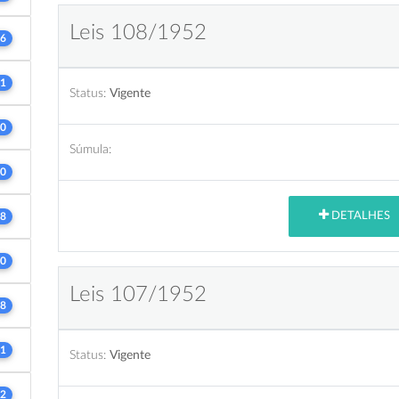
Leis 108/1952
6
1
Status:
Vigente
0
Súmula:
0
DETALHES
8
0
Leis 107/1952
8
1
Status:
Vigente
2