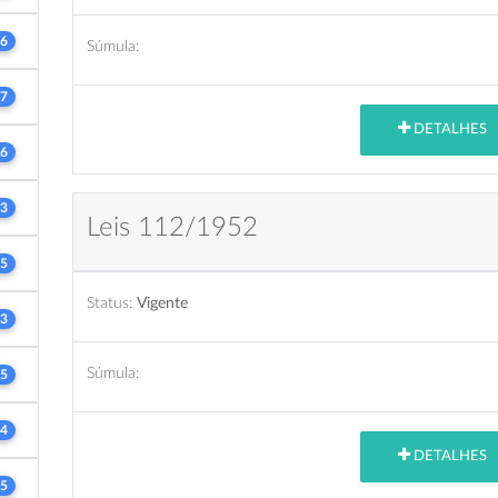
6
Súmula:
7
DETALHES
6
3
Leis 112/1952
5
Status:
Vigente
3
Súmula:
5
4
DETALHES
5